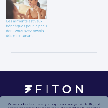
Les aliments estivaux
bénéfiques pour la peau
dont vous avez besoin
dès maintenant