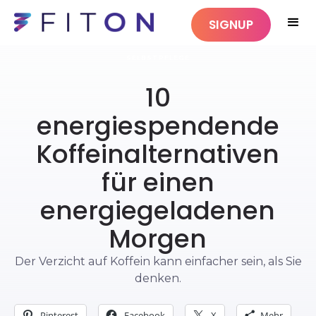
SIGNUP
SELBSTPFLEGE
10
energiespendende
Koffeinalternativen
für einen
energiegeladenen
Morgen
Der Verzicht auf Koffein kann einfacher sein, als Sie
denken.
Pinterest
Facebook
X
Mehr