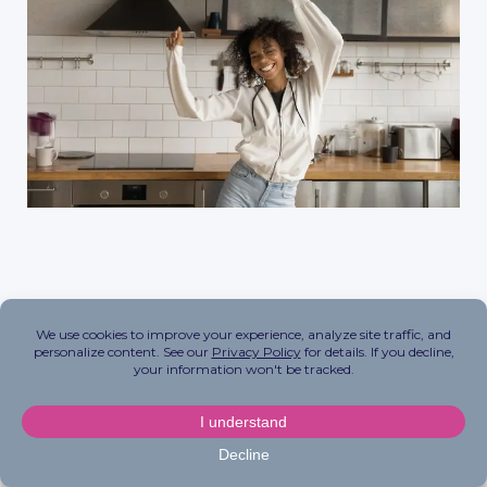
Spielen Sie Ihre Lieblingsmusik bei Ihrem
Morgenspaziergang oder drücken Sie die Play-
Taste bei einem
FitOn PRO
Workout, bei dem Sie die größten Hits streamen
können, bevor Ihr Tag beginnt. Bewegung ist ein