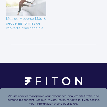
Mes de Moverse Más: 8
pequeñas formas de
moverte más cada día