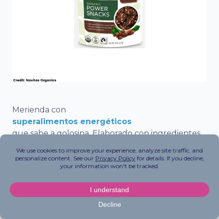
Merienda con
superalimentos energéticos
que sabe a golosina. Elaborado con ingredientes
como cacao rico en antioxidantes, semillas de
calabaza repletas de proteínas y una mezcla de
superalimentos como maca en polvo, bayas de
goji, semillas de chía y lúcuma para obtener un
tentempié nutritivo que parece un postre. ¿Por
qué conformarse con dulces azucarados cuando
se puede nutrir el cuerpo con bocadillos de