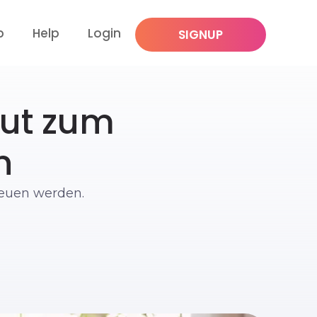
p
Help
Login
SIGNUP
out zum
n
freuen werden.