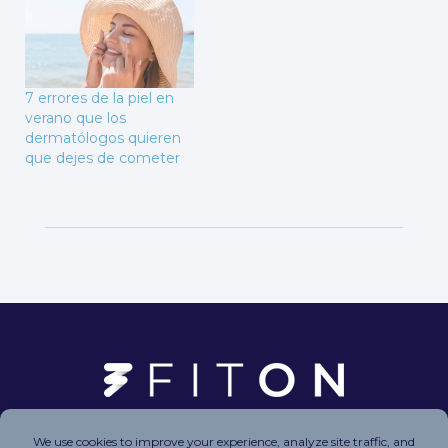
7 errores de la piel en
verano que los
dermatólogos quieren
que dejes de cometer