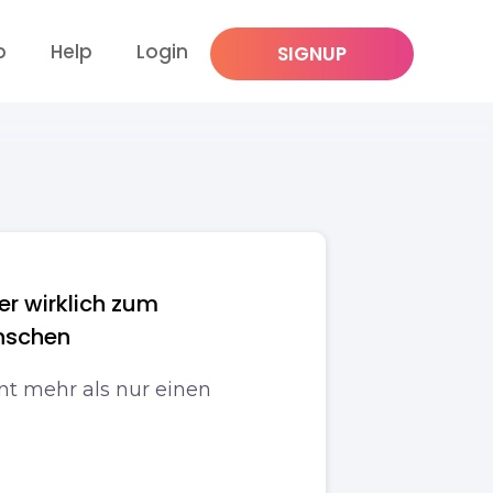
p
Help
Login
SIGNUP
er wirklich zum
nschen
nt mehr als nur einen