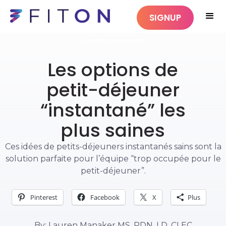
SIGNUP
ALIMENTATION SAINE
Les options de
petit-déjeuner
“instantané” les
plus saines
Ces idées de petits-déjeuners instantanés sains sont la
solution parfaite pour l’équipe “trop occupée pour le
petit-déjeuner”.
Pinterest
Facebook
X
Plus
By: Lauren Manaker MS, RDN, LD, CLEC