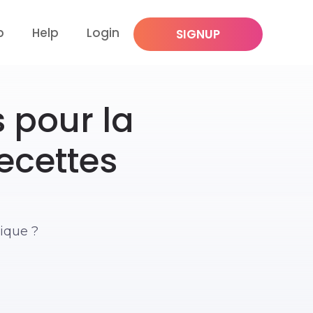
p
Help
Login
SIGNUP
s pour la
recettes
tique ?