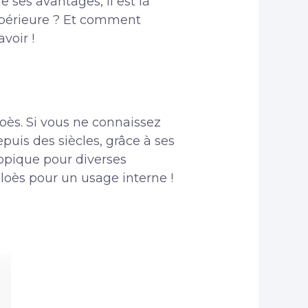
e ses avantages, il est là
 supérieure ? Et comment
voir !
aloès. Si vous ne connaissez
epuis des siècles, grâce à ses
 topique pour diverses
’aloès pour un usage interne !