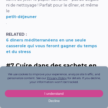
ni de nettoyage ! Parfait pour
le dîner
, et même
le
petit-déjeuner
.
RELATED :
6 dîners méditerranéens en une seule
casserole qui vous feront gagner du temps
et du stress
#7 Cuire dans des sachets en
papier d’aluminium ou en
papier sulfurisé