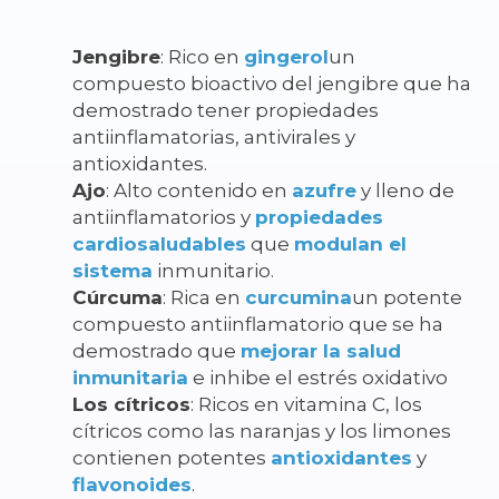
Jengibre
: Rico en
gingerol
un
compuesto bioactivo del jengibre que ha
demostrado tener propiedades
antiinflamatorias, antivirales y
antioxidantes.
Ajo
: Alto contenido en
azufre
y lleno de
antiinflamatorios
y
propiedades
cardiosaludables
que
modulan el
sistema
inmunitario.
Cúrcuma
: Rica en
curcumina
un potente
compuesto antiinflamatorio que se ha
demostrado que
mejorar la salud
inmunitaria
e inhibe el estrés oxidativo
Los cítricos
: Ricos en vitamina C, los
cítricos como las naranjas y los limones
contienen potentes
antioxidantes
y
flavonoides
.