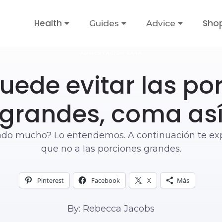
Health
Sho
Guides
Advice
ALIMENTACIÓN SANA
puede evitar las po
grandes, coma as
resado mucho? Lo entendemos. A continuación te e
que no a las porciones grandes.
Pinterest
Facebook
X
Más
By: Rebecca Jacobs