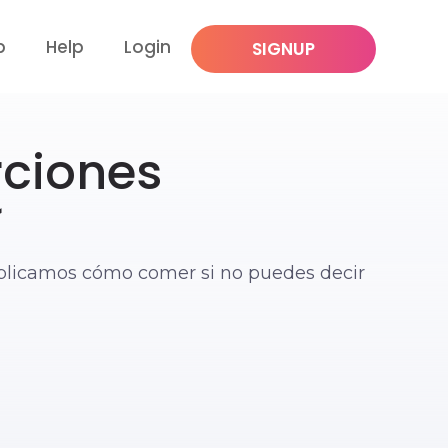
p
Help
Login
SIGNUP
rciones
í
xplicamos cómo comer si no puedes decir