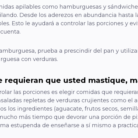
omidas apilables como hamburguesas y sándwich
ilando. Desde los aderezos en abundancia hasta la
bles. Esto le ayudará a controlar las porciones y
 cuenta.
amburguesa, prueba a prescindir del pan y utiliza
urguesa con verduras.
ue requieran que usted mastique, m
olar las porciones es elegir comidas que requie
aladas repletas de verduras crujientes como el ap
os los ingredientes (aguacate, frutos secos, semil
á mucho más tiempo que devorar una porción de p
rma estupenda de enseñarse a sí mismo a practic