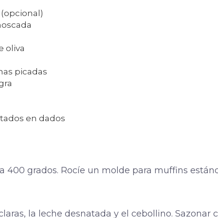
 (opcional)
moscada
e oliva
rnas picadas
gra
rtados en dados
o a 400 grados. Rocíe un molde para muffins estánd
s claras, la leche desnatada y el cebollino. Sazonar 