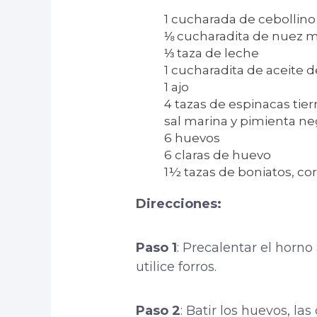
1 cucharada de cebollino
⅛ cucharadita de nuez 
⅓ taza de leche
1 cucharadita de aceite d
1 ajo
4 tazas de espinacas tie
sal marina y pimienta ne
6 huevos
6 claras de huevo
1½ tazas de boniatos, co
Direcciones:
Paso 1
: Precalentar el horn
utilice forros.
Paso 2
: Batir los huevos, la