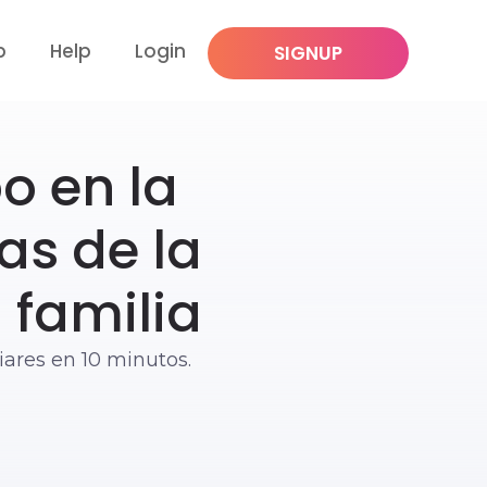
p
Help
Login
SIGNUP
o en la
as de la
 familia
iares en 10 minutos.