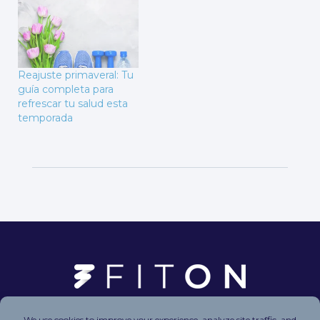
Reajuste primaveral: Tu
guía completa para
refrescar tu salud esta
temporada