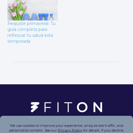
Reajuste primaveral: Tu
guía completa para
refrescar tu salud esta
temporada