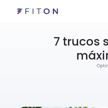
7 trucos 
máxi
Opti