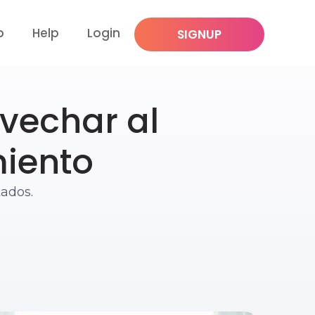
p
Help
Login
SIGNUP
ovechar al
iento
ados.