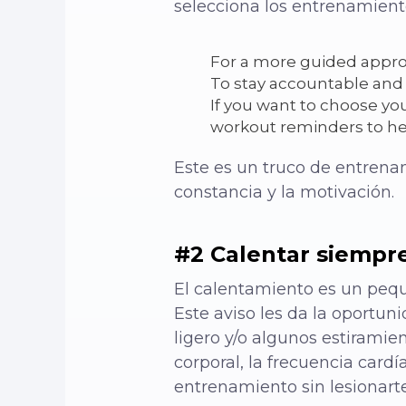
selecciona los entrenamien
For a more guided appr
To stay accountable and 
If you want to choose yo
workout reminders to hel
Este es un truco de entrena
constancia y la motivación.
#2 Calentar siempre
El calentamiento es un peq
Este aviso les da la oportun
ligero y/o algunos estiram
corporal, la frecuencia car
entrenamiento sin lesionarte