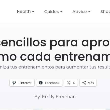
Health
Sho
Guides
Advice
CÓMO
sencillos para apr
mo cada entrenam
miza tus entrenamientos para aumentar tus result
Pinterest
Facebook
X
Más
By: Emily Freeman