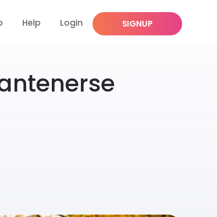
p
Help
Login
SIGNUP
antenerse