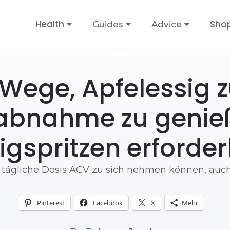
Health
Sho
Guides
Advice
ERNÄHRUNG
 Wege, Apfelessig z
abnahme zu genieß
igspritzen erforder
hre tägliche Dosis ACV zu sich nehmen können, auc
Pinterest
Facebook
X
Mehr