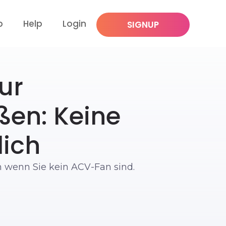
p
Help
Login
SIGNUP
ur
en: Keine
lich
h wenn Sie kein ACV-Fan sind.