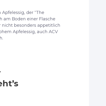
 Apfelessig, der “The
ich am Boden einer Flasche
r nicht besonders appetitlich
 rohem Apfelessig, auch ACV
h.
r
ht’s