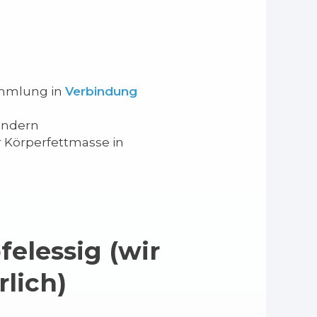
sammlung in
Verbindung
indern
r Körperfettmasse in
elessig (wir
lich)