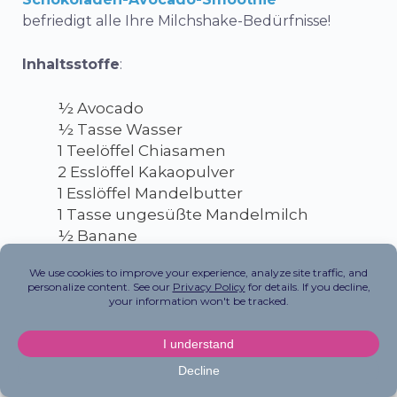
befriedigt alle Ihre Milchshake-Bedürfnisse!
Inhaltsstoffe
:
½ Avocado
½ Tasse Wasser
1 Teelöffel Chiasamen
2 Esslöffel Kakaopulver
1 Esslöffel Mandelbutter
1 Tasse ungesüßte Mandelmilch
½ Banane
Wegbeschreibung
:
Schritt 1
: Geben Sie die flüssige Basis in den Mixer
und fügen Sie dann die restlichen Zutaten hinzu.
Schritt #2
: Glatt pürieren. Probieren Sie es aus