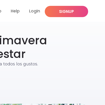
p
Help
Login
SIGNUP
rimavera
estar
a todos los gustos.