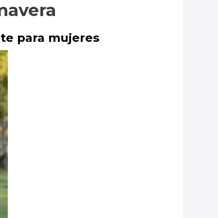
imavera
nte para mujeres