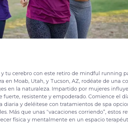
po y tu cerebro con este retiro de mindful running 
era en Moab, Utah, y Tucson, AZ, rodéate de una 
es en la naturaleza. Impartido por mujeres influy
te fuerte, resistente y empoderado. Comience el dí
ra diaria y deléitese con tratamientos de spa opc
ales. Más que unas “vacaciones corriendo”, estos re
recer física y mentalmente en un espacio terapéut