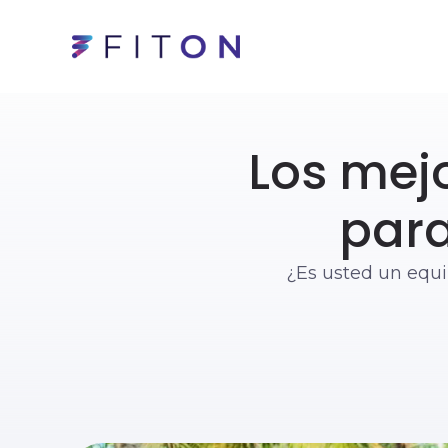
Los mej
para
¿Es usted un equip