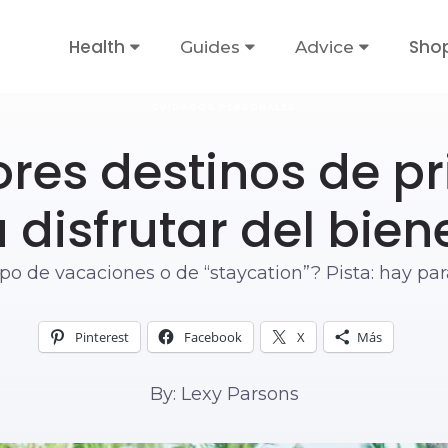
Health
Sho
Guides
Advice
CUIDADOS PERSONALES
ores destinos de p
 disfrutar del bien
o de vacaciones o de “staycation”? Pista: hay par
Pinterest
Facebook
X
Más
By: Lexy Parsons