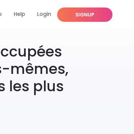
p
Help
Login
SIGNUP
occupées
es-mêmes,
 les plus