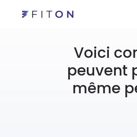
Voici c
peuvent 
même pen