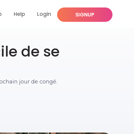
p
Help
Login
SIGNUP
ile de se
rochain jour de congé.