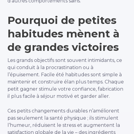
d’autres comportements sains.
Pourquoi de petites
habitudes mènent à
de grandes victoires
Les grands objectifs sont souvent intimidants, ce
qui conduit à la procrastination ou à
l’épuisement.
Facile
été
habitudes
sont
simple
à
maintenir
et
construire
élan
plus
temps.
Chaque
petit
gagner
stimule
votre
confiance,
fabrication
il
plus facile
à
séjour
motivé
et
garder
aller.
Ces petits changements durables n’améliorent
pas seulement la santé physique ; ils stimulent
l’humeur, réduisent le stress et augmentent la
satisfaction globale de la vie – des ingrédients