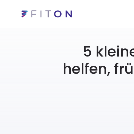
5 klei
helfen, f