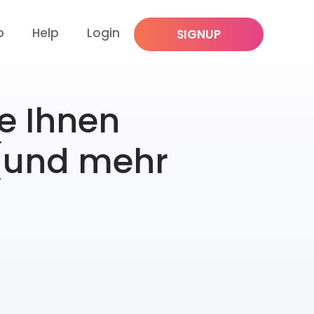
p
Help
Login
SIGNUP
e Ihnen
 (und mehr