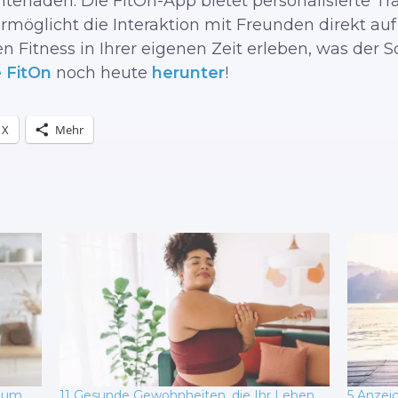
terladen. Die FitOn-App bietet personalisierte 
möglicht die Interaktion mit Freunden direkt auf 
n Fitness in Ihrer eigenen Zeit erleben, was der S
 FitOn
noch heute
herunter
!
X
Mehr
, um
11 Gesunde Gewohnheiten, die Ihr Leben
5 Anzeic