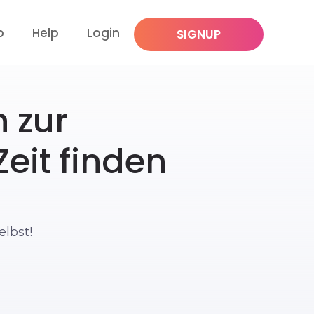
p
Help
Login
SIGNUP
n zur
Zeit finden
lbst!