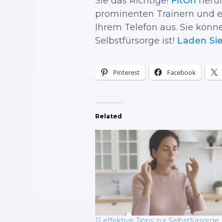
Sie das Richtige!
FitOn
herun
prominenten Trainern und er
Ihrem Telefon aus. Sie könne
Selbstfürsorge ist!
Laden Sie
Pinterest
Facebook
Related
11 effektive Tipps zur Selbstfürsorge