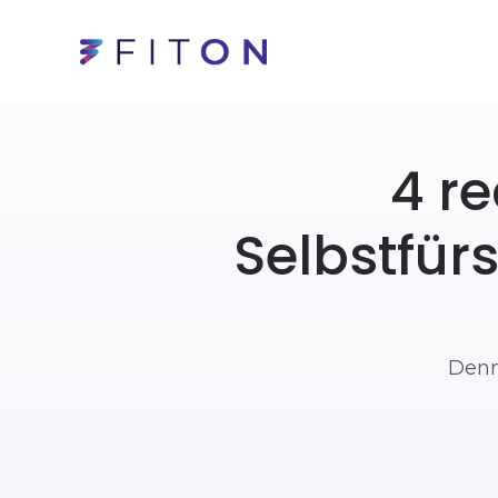
4 re
Selbstfürs
Denn