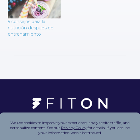
5 consejos para la
nutrición después del
entrenamiento