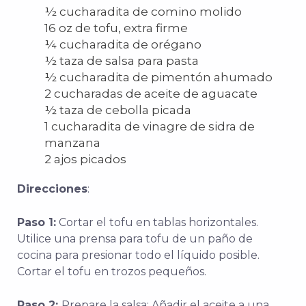
½ cucharadita de comino molido
16 oz de tofu, extra firme
¼ cucharadita de orégano
½ taza de salsa para pasta
½ cucharadita de pimentón ahumado
2 cucharadas de aceite de aguacate
½ taza de cebolla picada
1 cucharadita de vinagre de sidra de
manzana
2 ajos picados
Direcciones
:
Paso 1:
Cortar el tofu en tablas horizontales.
Utilice una prensa para tofu de un paño de
cocina para presionar todo el líquido posible.
Cortar el tofu en trozos pequeños.
Paso 2:
Prepare la salsa: Añadir el aceite a una