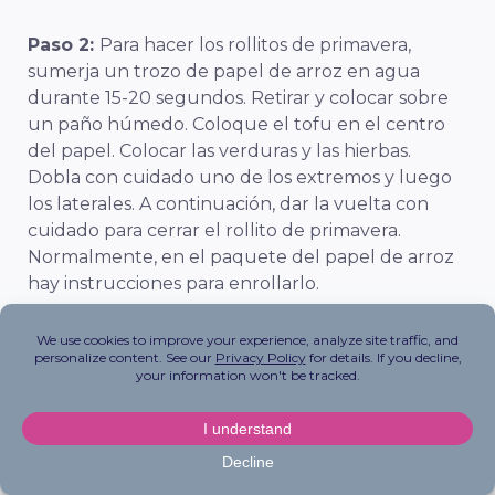
Paso 2:
Para hacer los rollitos de primavera,
sumerja un trozo de papel de arroz en agua
durante 15-20 segundos. Retirar y colocar sobre
un paño húmedo. Coloque el tofu en el centro
del papel. Colocar las verduras y las hierbas.
Dobla con cuidado uno de los extremos y luego
los laterales. A continuación, dar la vuelta con
cuidado para cerrar el rollito de primavera.
Normalmente, en el paquete del papel de arroz
hay instrucciones para enrollarlo.
Paso 3:
Para hacer la salsa de cacahuete Calentar
la mantequilla de cacahuete en el microondas
hasta que esté ligeramente derretida. Este paso
puede omitirse, pero facilita la tarea de remover.
Añada la salsa de soja, el sirope de arce, el zumo
de lima, el vinagre de arroz, la pasta de chile y ajo