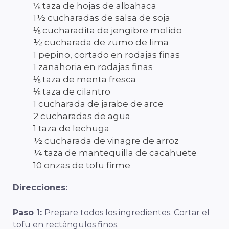
⅛ taza de hojas de albahaca
1½ cucharadas de salsa de soja
⅛ cucharadita de jengibre molido
½ cucharada de zumo de lima
1 pepino, cortado en rodajas finas
1 zanahoria en rodajas finas
⅛ taza de menta fresca
⅛ taza de cilantro
1 cucharada de jarabe de arce
2 cucharadas de agua
1 taza de lechuga
½ cucharada de vinagre de arroz
¼ taza de mantequilla de cacahuete
10 onzas de tofu firme
Direcciones:
Paso 1:
Prepare todos los ingredientes. Cortar el
tofu en rectángulos finos.