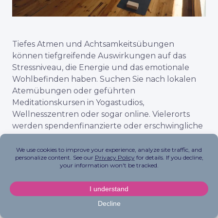
Tiefes Atmen und Achtsamkeitsübungen
können tiefgreifende Auswirkungen auf das
Stressniveau, die Energie und das emotionale
Wohlbefinden haben. Suchen Sie nach lokalen
Atemübungen oder geführten
Meditationskursen in Yogastudios,
Wellnesszentren oder sogar online. Vielerorts
werden spendenfinanzierte oder erschwingliche
Gemeinschaftskurse angeboten, so dass Sie auf
einfache und budgetfreundliche Weise Ihren
Geist und Körper wieder auf Vordermann
bringen können.
Verwöhnung (oder