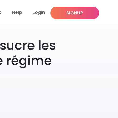
p
Help
Login
SIGNUP
 sucre les
re régime