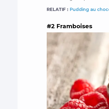
RELATIF :
Pudding au chocol
#2 Framboises