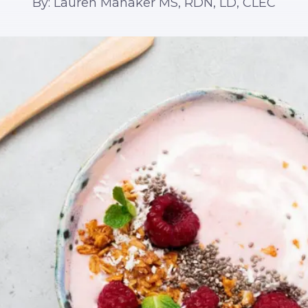
By: Lauren Manaker MS, RDN, LD, CLEC