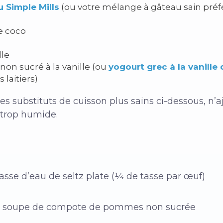
 Simple Mills
(ou votre mélange à gâteau sain préf
de coco
lle
non sucré à la vanille (ou
yogourt grec à la vanille d
 laitiers)
les substituts de cuisson plus sains ci-dessous, n’
 trop humide.
asse d’eau de seltz plate (¼ de tasse par œuf)
 à soupe de compote de pommes non sucrée