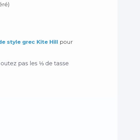
éré)
e style grec Kite Hill
pour
ajoutez pas les ⅓ de tasse