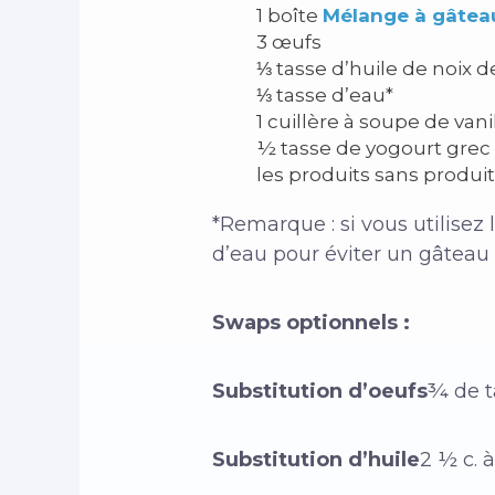
1 boîte
Mélange à gâteau
3 œufs
⅓ tasse d’huile de noix 
⅓ tasse d’eau*
1 cuillère à soupe de vani
½ tasse de yogourt grec 
les produits sans produits
*Remarque : si vous utilisez 
d’eau pour éviter un gâteau
Swaps optionnels :
Substitution d’oeufs
¾ de t
Substitution d’huile
2 ½ c.