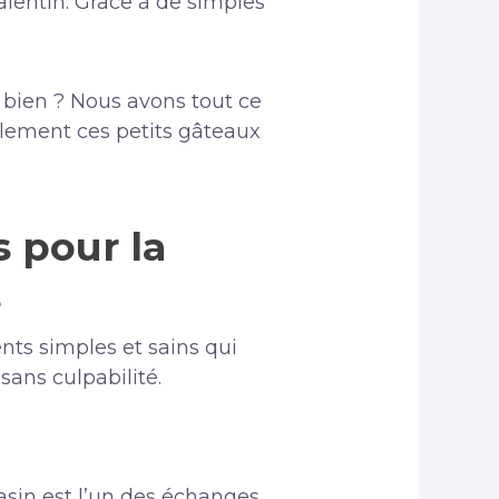
alentin. Grâce à de simples
ir bien ? Nous avons tout ce
cilement ces petits gâteaux
 pour la
s
ents simples et sains qui
sans culpabilité.
asin est l’un des échanges