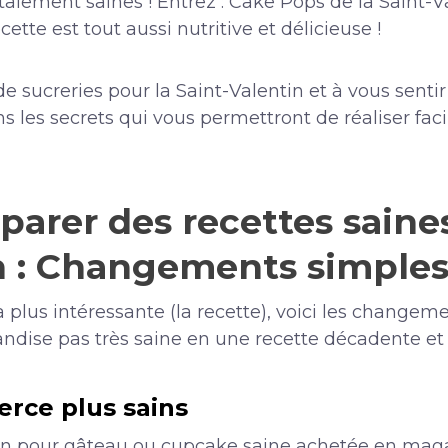
talement saines ! Entrez : Cake Pops de la Saint-V
cette est tout aussi nutritive et délicieuse !
 de sucreries pour la Saint-Valentin et à vous sent
ons les secrets qui vous permettront de réaliser fa
rer des recettes saines
n : Changements simple
a plus intéressante (la recette), voici les changem
ndise pas très saine en une recette décadente et 
rce plus sains
tion pour gâteau ou cupcake saine achetée en mag