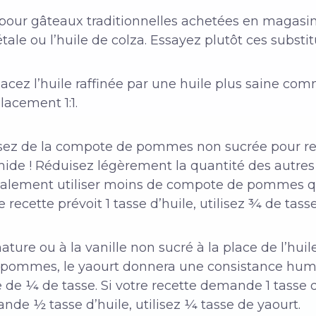
 pour gâteaux traditionnelles achetées en magasi
ale ou l’huile de colza. Essayez plutôt ces substitu
acez l’huile raffinée par une huile plus saine com
lacement 1:1.
lisez de la compote de pommes non sucrée pour rem
de ! Réduisez légèrement la quantité des autres l
galement utiliser moins de compote de pommes qu
re recette prévoit 1 tasse d’huile, utilisez ¾ de 
nature ou à la vanille non sucré à la place de l’huile,
ommes, le yaourt donnera une consistance humi
e de ¼ de tasse. Si votre recette demande 1 tasse d
ande ½ tasse d’huile, utilisez ¼ tasse de yaourt.