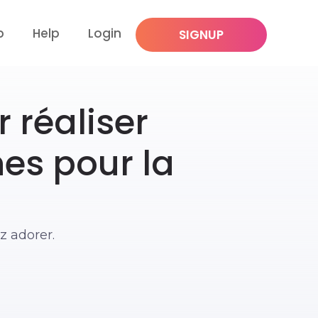
p
Help
Login
SIGNUP
 réaliser
es pour la
 adorer.