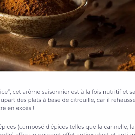
 cet arôme saisonnier est à la fois nutritif et sav
plupart des plats à base de citrouille, car il rehau
re en excès !
’épices (composé d’épices telles que la cannelle, l