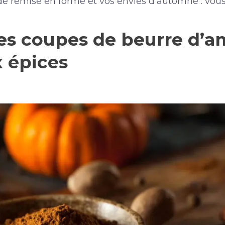
s de remise en forme et vos envies d’automne : vou
des coupes de beurre d’
x épices