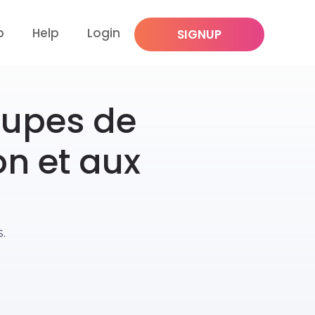
p
Help
Login
SIGNUP
upes de
n et aux
.