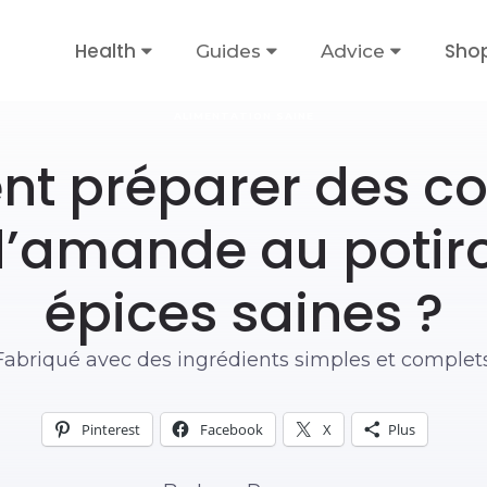
Health
Sho
Guides
Advice
ALIMENTATION SAINE
t préparer des co
d’amande au potiro
épices saines ?
Fabriqué avec des ingrédients simples et complets
Pinterest
Facebook
X
Plus