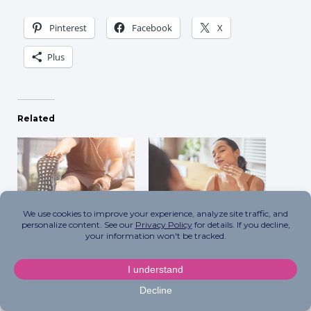
Pinterest
Facebook
X
Plus
Related
5 habitudes de
Les aliments estivaux
récupération post-
bénéfiques pour la peau
entraînement que tout
dont vous avez besoin
le monde néglige
dès maintenant