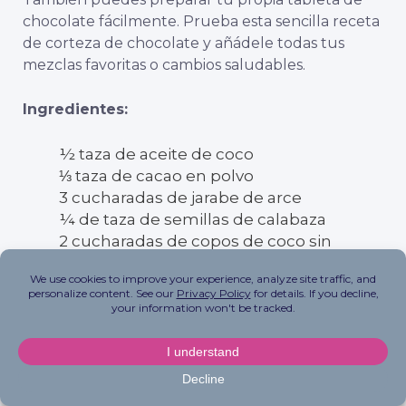
chocolate fácilmente. Prueba esta sencilla receta
de corteza de chocolate y añádele todas tus
mezclas favoritas o cambios saludables.
Ingredientes:
½ taza de aceite de coco
⅓ taza de cacao en polvo
3 cucharadas de jarabe de arce
¼ de taza de semillas de calabaza
2 cucharadas de copos de coco sin
endulzar
2 cucharadas de bayas liofilizadas, sin
endulzar
2-3 cucharadas de frutos secos picados a
elección
Direcciones: