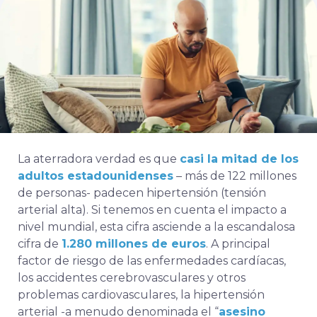
La aterradora verdad es que
casi la mitad de los
adultos estadounidenses
– más de 122 millones
de personas- padecen hipertensión (tensión
arterial alta). Si tenemos en cuenta el impacto a
nivel mundial, esta cifra asciende a la escandalosa
cifra de
1.280 millones de euros
. A
principal
factor de riesgo
de las enfermedades cardíacas,
los accidentes cerebrovasculares y otros
problemas cardiovasculares, la hipertensión
arterial -a menudo denominada el “
asesino