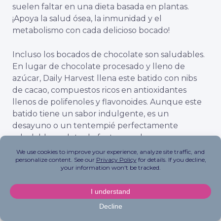
suelen faltar en una dieta basada en plantas.
¡Apoya la salud ósea, la inmunidad y el
metabolismo con cada delicioso bocado!
Incluso los bocados de chocolate son saludables.
En lugar de chocolate procesado y lleno de
azúcar, Daily Harvest llena este batido con nibs
de cacao, compuestos ricos en antioxidantes
llenos de polifenoles y flavonoides. Aunque este
batido tiene un sabor indulgente, es un
desayuno o un tentempié perfectamente
saludable repleto de frutas, verduras y
superalimentos. Podemos confirmarlo: se disfrutó
hasta la última gota. Sí, ¡hasta la licuadora fue
lamida hasta quedar limpia!
Daily Harvest: