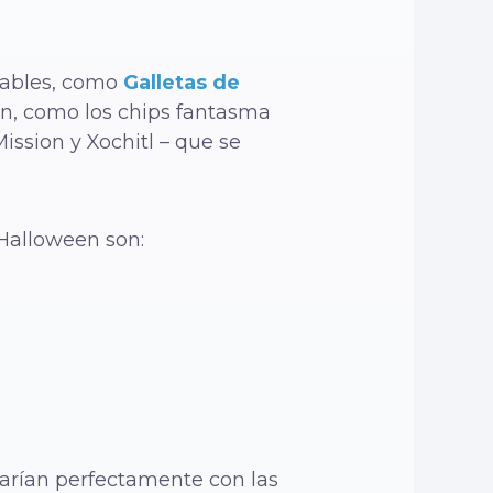
dables, como
Galletas de
en, como los chips fantasma
ission y Xochitl – que se
 Halloween son:
s
arían perfectamente con las