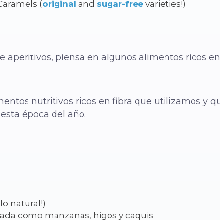
Caramels (
original
and
sugar-free
varieties!)
 aperitivos, piensa en algunos alimentos ricos en 
mentos nutritivos ricos en fibra que utilizamos y
 esta época del año.
o natural!)
rada como manzanas, higos y caquis