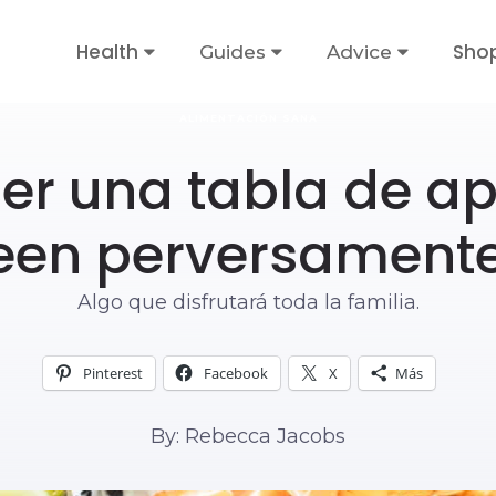
Health
Sho
Guides
Advice
ALIMENTACIÓN SANA
r una tabla de ape
een perversament
Algo que disfrutará toda la familia.
Pinterest
Facebook
X
Más
By: Rebecca Jacobs