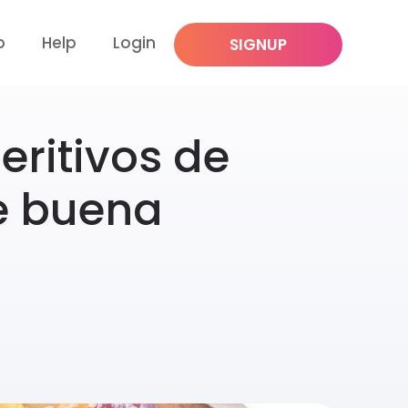
p
Help
Login
SIGNUP
ritivos de
e buena