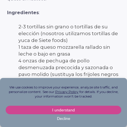
Ingredientes
:
2-3 tortillas sin grano o tortillas de su
elección (nosotros utilizamos tortillas de
yuca de Siete foods)
1 taza de queso mozzarella rallado sin
leche o bajo en grasa
4 onzas de pechuga de pollo
desmenuzada precocida y sazonada o
pavo molido (sustituya los frijoles negros
para los veganos)
1 taza de salsa mediana baja en sodio de
su elección
1 cucharadita de pimentón
½ taza de yogur griego sin endulzar
(sustituya el yogur griego Kite Hill sin
endulzar por uno vegano)