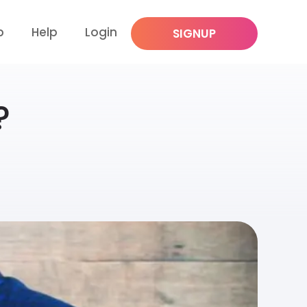
p
Help
Login
SIGNUP
?