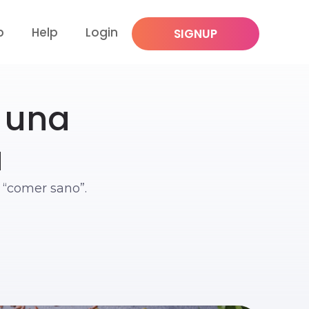
p
Help
Login
SIGNUP
a una
a
i “comer sano”.