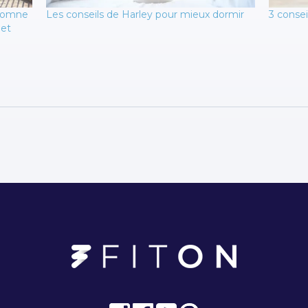
utomne
Les conseils de Harley pour mieux dormir
3 consei
 et