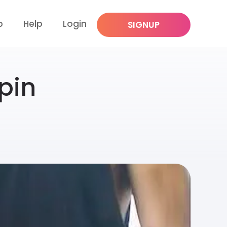
p
Help
Login
SIGNUP
pin