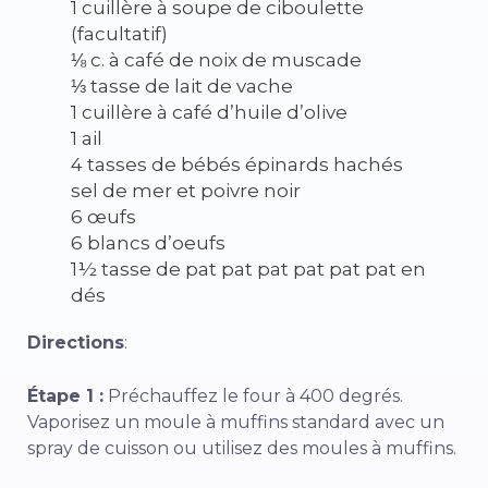
1 cuillère à soupe de ciboulette
(facultatif)
⅛ c. à café de noix de muscade
⅓ tasse de lait de vache
1 cuillère à café d’huile d’olive
1 ail
4 tasses de bébés épinards hachés
sel de mer et poivre noir
6 œufs
6 blancs d’oeufs
1½ tasse de pat pat pat pat pat pat en
dés
Directions
:
Étape 1 :
Préchauffez le four à 400 degrés.
Vaporisez un moule à muffins standard avec un
spray de cuisson ou utilisez des moules à muffins.