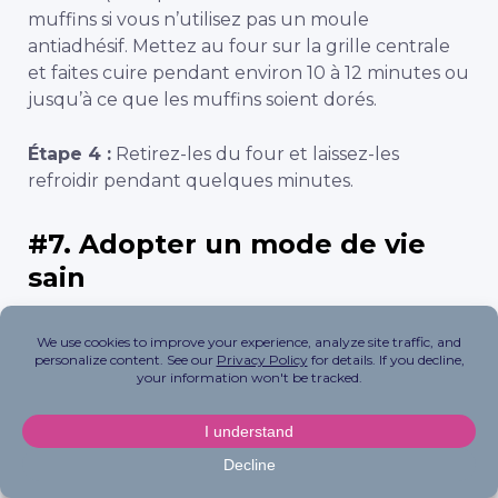
muffins si vous n’utilisez pas un moule
antiadhésif. Mettez au four sur la grille centrale
et faites cuire pendant environ 10 à 12 minutes ou
jusqu’à ce que les muffins soient dorés.
Étape 4 :
Retirez-les du four et laissez-les
refroidir pendant quelques minutes.
#7. Adopter un mode de vie
sain
J’emmène mes enfants travailler avec moi et je
les implique dans le processus, dit Krystina Cook.
Il peut s’agir de m’accompagner pour effectuer
des livraisons dans le cadre de notre activité “de la
ferme à la table”, de s’occuper des animaux
pendant que nous gérons notre entreprise au
Ranch, ou de venir au studio de Pilates et de voir