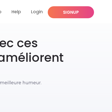
p
Help
Login
SIGNUP
vec ces
améliorent
 meilleure humeur.