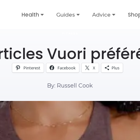
Health
Sho
Guides
Advice
FITNESS
rticles Vuori préfér
Pinterest
Facebook
X
Plus
By: Russell Cook