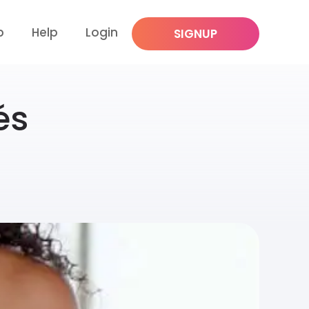
p
Help
Login
SIGNUP
és