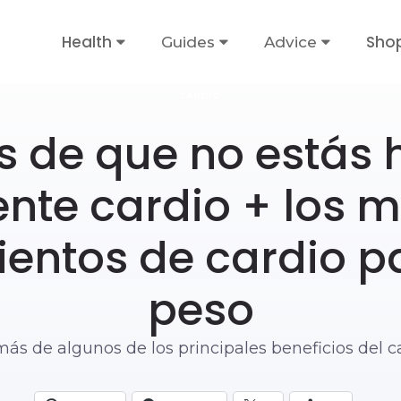
Health
Sho
Guides
Advice
CARDIO
s de que no estás
ente cardio + los 
entos de cardio p
peso
ás de algunos de los principales beneficios del ca