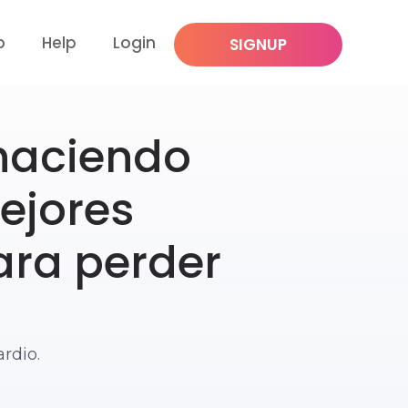
p
Help
Login
SIGNUP
 haciendo
mejores
ara perder
rdio.