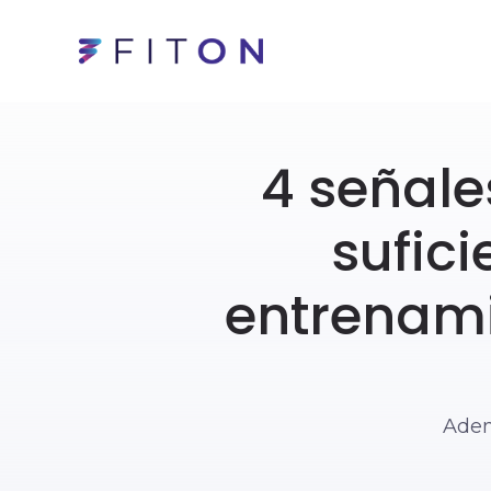
4 señale
sufici
entrenami
Adem