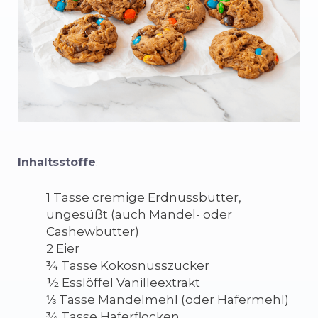
Inhaltsstoffe
:
1 Tasse cremige Erdnussbutter,
ungesüßt (auch Mandel- oder
Cashewbutter)
2 Eier
¾ Tasse Kokosnusszucker
½ Esslöffel Vanilleextrakt
⅓ Tasse Mandelmehl (oder Hafermehl)
¾ Tasse Haferflocken