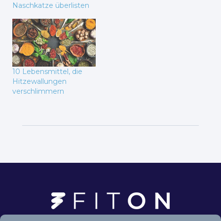
Naschkatze überlisten
10 Lebensmittel, die
Hitzewallungen
verschlimmern