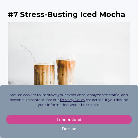
#7 Stress-Busting Iced Mocha
Schokoladenliebhaber – dieses Rezept ist für Sie!
Mit dem stresslindernden Reishi und dem
stimmungsaufhellenden Kakao können Sie Ihren