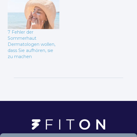
7 Fehler der
Sommerhaut
Dermatologen wollen,
dass Sie aufhören, sie
zu machen