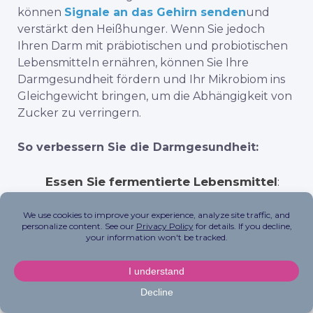
können
Signale an das Gehirn senden
und
verstärkt den Heißhunger. Wenn Sie jedoch
Ihren Darm mit präbiotischen und probiotischen
Lebensmitteln ernähren, können Sie Ihre
Darmgesundheit fördern und Ihr Mikrobiom ins
Gleichgewicht bringen, um die Abhängigkeit von
Zucker zu verringern.
So verbessern Sie die Darmgesundheit:
Essen Sie fermentierte Lebensmittel
:
Erhöhen Sie Ihren Konsum von
fermentierten Lebensmitteln wie
Kimchi, Joghurt und Sauerkraut.
Erhöhen Sie Ihre Ballaststoffzufuhr
:
Nehmen Sie ballaststoffreiche
Lebensmittel wie Gemüse,
Hülsenfrüchte und Vollkornprodukte zu