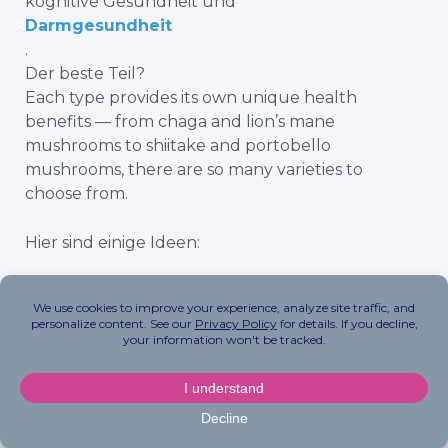
kognitive Gesundheit und
Darmgesundheit
.
Der beste Teil?
Each type provides its own unique health
benefits — from chaga and lion’s mane
mushrooms to shiitake and portobello
mushrooms, there are so many varieties to
choose from.
Hier sind einige Ideen:
Verzichten Sie auf die zuckerhaltigen
Koffeingetränke und trinken Sie
stattdessen einen selbstgemachten
adaptogenen Pilzkaffee
Braten Sie frische Löwenmähne mit
Ghee oder Avocadoöl für eine
zartschmelzende, kalorienarme